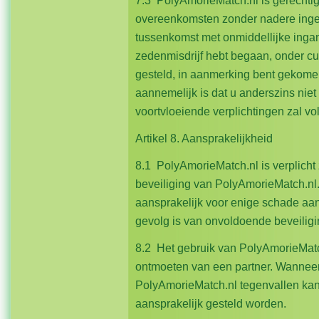
7.3 PolyAmorieMatch.nl is gerechti
overeenkomsten zonder nadere ingebr
tussenkomst met onmiddellijke ingan
zedenmisdrijf hebt begaan, onder cu
gesteld, in aanmerking bent gekome
aannemelijk is dat u anderszins niet
voortvloeiende verplichtingen zal vo
Artikel 8. Aansprakelijkheid
8.1 PolyAmorieMatch.nl is verplicht 
beveiliging van PolyAmorieMatch.nl.
aansprakelijk voor enige schade aan 
gevolg is van onvoldoende beveiligi
8.2 Het gebruik van PolyAmorieMatch
ontmoeten van een partner. Wanneer
PolyAmorieMatch.nl tegenvallen kan
aansprakelijk gesteld worden.