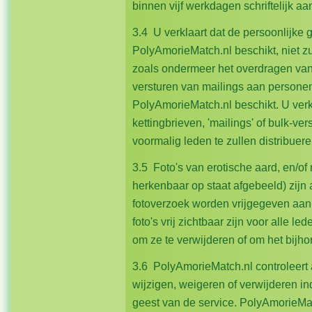
binnen vijf werkdagen schriftelijk a
3.4 U verklaart dat de persoonlijke
PolyAmorieMatch.nl beschikt, niet zu
zoals ondermeer het overdragen va
versturen van mailings aan persone
PolyAmorieMatch.nl beschikt. U verkl
kettingbrieven, 'mailings' of bulk-ve
voormalig leden te zullen distribuere
3.5 Foto's van erotische aard, en/of na
herkenbaar op staat afgebeeld) zijn 
fotoverzoek worden vrijgegeven aan 
foto's vrij zichtbaar zijn voor alle l
om ze te verwijderen of om het bijhor
3.6 PolyAmorieMatch.nl controleert a
wijzigen, weigeren of verwijderen i
geest van de service. PolyAmorieMatc