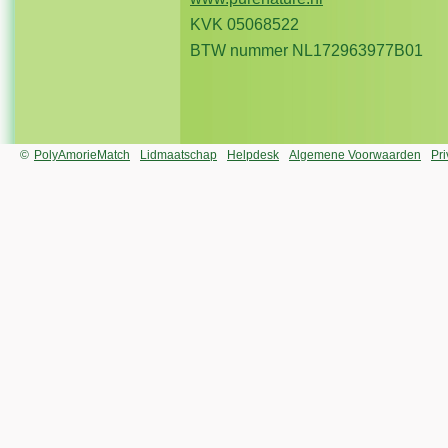
KVK 05068522
BTW nummer NL172963977B01
©
PolyAmorieMatch
Lidmaatschap
Helpdesk
Algemene Voorwaarden
Pr