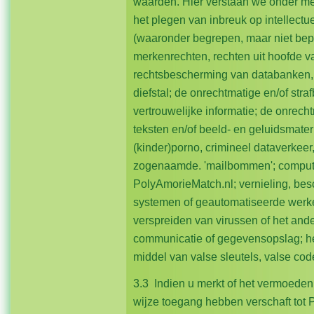
waarden. Hier verstaan we onder m
het plegen van inbreuk op intellec
(waaronder begrepen, maar niet bepe
merkenrechten, rechten uit hoofde va
rechtsbescherming van databanken, 
diefstal; de onrechtmatige en/of str
vertrouwelijke informatie; de onrecht
teksten en/of beeld- en geluidsmater
(kinder)porno, crimineel dataverkeer
zogenaamde. 'mailbommen'; compute
PolyAmorieMatch.nl; vernieling, be
systemen of geautomatiseerde werke
verspreiden van virussen of het ande
communicatie of gegevensopslag; he
middel van valse sleutels, valse co
3.3 Indien u merkt of het vermoeden
wijze toegang hebben verschaft tot 