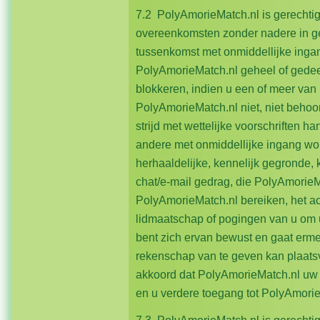
7.2 PolyAmorieMatch.nl is gerechti
overeenkomsten zonder nadere in gebr
tussenkomst met onmiddellijke ingan
PolyAmorieMatch.nl geheel of gedeelte
blokkeren, indien u een of meer van
PolyAmorieMatch.nl niet, niet behoorl
strijd met wettelijke voorschriften h
andere met onmiddellijke ingang wo
herhaaldelijke, kennelijk gegronde, 
chat/e-mail gedrag, die PolyAmorieM
PolyAmorieMatch.nl bereiken, het ac
lidmaatschap of pogingen van u om 
bent zich ervan bewust en gaat erme
rekenschap van te geven kan plaats
akkoord dat PolyAmorieMatch.nl uw 
en u verdere toegang tot PolyAmori