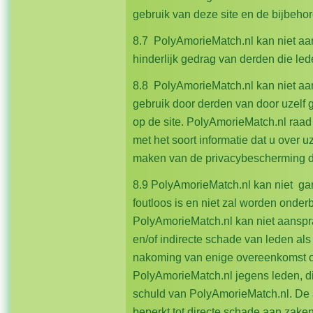
gebruik van deze site en de bijbeho
8.7 PolyAmorieMatch.nl kan niet aa
hinderlijk gedrag van derden die led
8.8 PolyAmorieMatch.nl kan niet aan
gebruik door derden van door uzelf 
op de site. PolyAmorieMatch.nl raad
met het soort informatie dat u over u
maken van de privacybescherming d
8.9 PolyAmorieMatch.nl kan niet ga
foutloos is en niet zal worden onder
PolyAmorieMatch.nl kan niet aanspra
en/of indirecte schade van leden al
nakoming van enige overeenkomst of
PolyAmorieMatch.nl jegens leden, die
schuld van PolyAmorieMatch.nl. De a
beperkt tot directe schade aan zaken