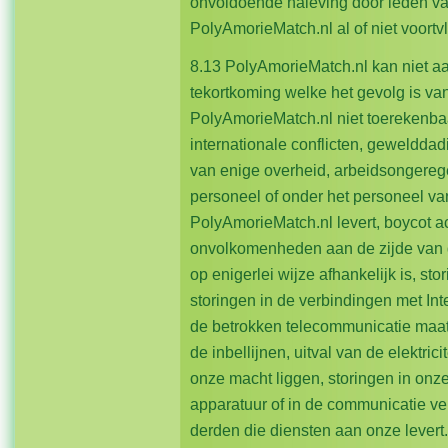
onvoldoende naleving door leden va
PolyAmorieMatch.nl al of niet voort
8.13 PolyAmorieMatch.nl kan niet aa
tekortkoming welke het gevolg is v
PolyAmorieMatch.nl niet toerekenbaar
internationale conflicten, geweldda
van enige overheid, arbeidsongere
personeel of onder het personeel va
PolyAmorieMatch.nl levert, boycot ac
onvolkomenheden aan de zijde van 
op enigerlei wijze afhankelijk is, sto
storingen in de verbindingen met Inte
de betrokken telecommunicatie maats
de inbellijnen, uitval van de elektric
onze macht liggen, storingen in onz
apparatuur of in de communicatie ve
derden die diensten aan onze levert.