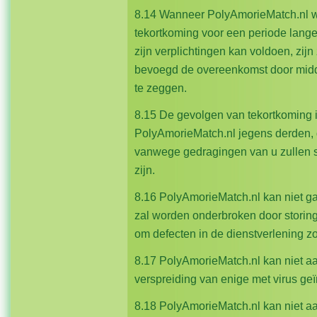
8.14 Wanneer PolyAmorieMatch.nl w
tekortkoming voor een periode lang
zijn verplichtingen kan voldoen, zij
bevoegd de overeenkomst door middel
te zeggen.
8.15 De gevolgen van tekortkoming 
PolyAmorieMatch.nl jegens derden, d
vanwege gedragingen van u zullen st
zijn.
8.16 PolyAmorieMatch.nl kan niet ga
zal worden onderbroken door storing
om defecten in de dienstverlening zo
8.17 PolyAmorieMatch.nl kan niet aa
verspreiding van enige met virus geï
8.18 PolyAmorieMatch.nl kan niet aa